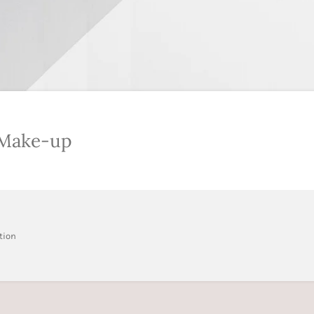
 Make-up
tion