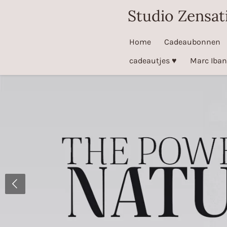
Studio Zensat
Ga
direct
naar
Home
Cadeaubonnen
de
cadeautjes ♥️
Marc Iban
hoofdinhoud