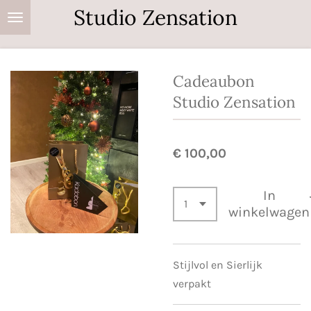
Studio Zensation
Ga
direct
naar
de
Cadeaubon
hoofdinhoud
Studio Zensation
€ 100,00
In
winkelwagen
Stijlvol en Sierlijk
verpakt