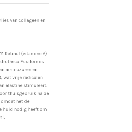
rlies van collageen en
% Retinol (vitamine A)
ndrotheca Fusiformis
 van aminozuren en
, wat vrije radicalen
n elastine stimuleert.
voor thuisgebruik na de
 omdat het de
e huid nodig heeft om
ml.