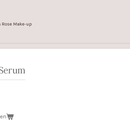
n Rose Make-up
 Serum
gen