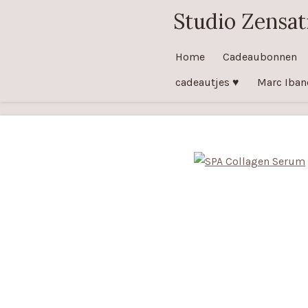
Studio Zensat
Ga
direct
naar
Home
Cadeaubonnen
de
cadeautjes ♥️
Marc Iban
hoofdinhoud