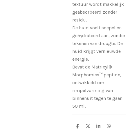
textuur wordt makkelijk
geabsorbeerd zonder
residu.
De huid voelt soepel en
gehydrateerd aan, zonder
tekenen van droogte. De
huid krijgt vernieuwde
energie.
Bevat de
Matrixyl®
Morphomics™ peptide,
ontwikkeld om
rimpelvorming van
binnenuit tegen te gaan.
50 ml.
D
D
S
D