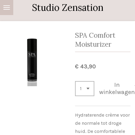
Studio Zensation
Ga
direct
naar
de
SPA Comfort
hoofdinhoud
Moisturizer
€ 43,90
In
winkelwagen
Hydraterende crème voor
de normale tot droge
huid. De comfortablele