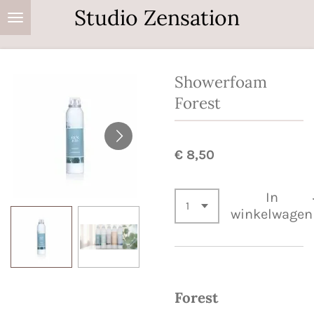
Studio Zensation
Ga
direct
naar
de
Showerfoam
hoofdinhoud
Forest
€ 8,50
In
winkelwagen
Forest